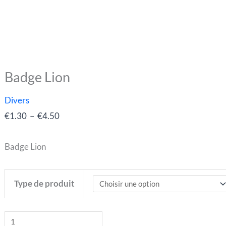
Badge Lion
quantité
Plage
de
de
Divers
Badge
prix :
€
1.30
–
€
4.50
Lion
€1.30
à
Badge Lion
€4.50
Type de produit