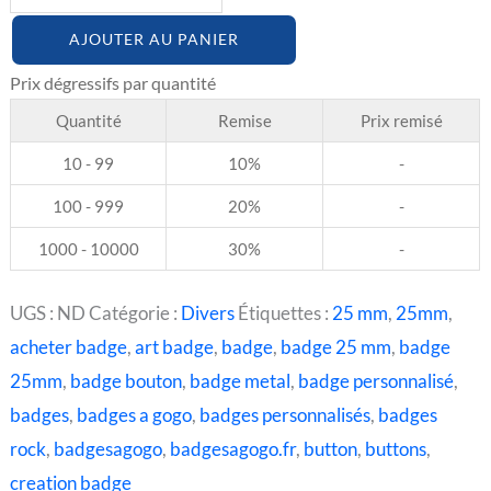
AJOUTER AU PANIER
Quantité
Remise
Prix remisé
10 - 99
10%
-
100 - 999
20%
-
1000 - 10000
30%
-
UGS :
ND
Catégorie :
Divers
Étiquettes :
25 mm
,
25mm
,
acheter badge
,
art badge
,
badge
,
badge 25 mm
,
badge
25mm
,
badge bouton
,
badge metal
,
badge personnalisé
,
badges
,
badges a gogo
,
badges personnalisés
,
badges
rock
,
badgesagogo
,
badgesagogo.fr
,
button
,
buttons
,
creation badge