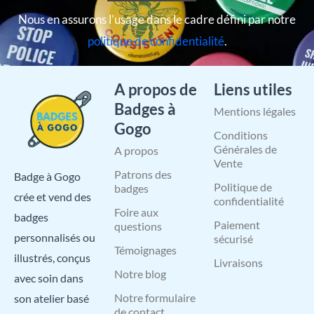
Nous en assurons l’usage dans le cadre défini par notre
politique de confidentialité
.
A propos de
Liens utiles
Badges à
Mentions légales
Gogo
Conditions
Générales de
A propos
Vente
Patrons des
Badge à Gogo
Politique de
badges
crée et vend des
confidentialité
Foire aux
badges
Paiement
questions
personnalisés ou
sécurisé
Témoignages
illustrés, conçus
Livraisons
Notre blog
avec soin dans
Notre formulaire
son atelier basé
de contact