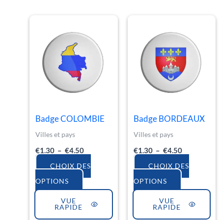
Plage
Plage
Ce
Ce
de
de
produit
produit
prix :
prix :
€1.30
€1.30
a
a
à
à
€4.50
€4.50
plusieurs
plusieurs
variations.
variations.
Les
Les
options
options
Badge COLOMBIE
Badge BORDEAUX
peuvent
peuvent
Villes et pays
Villes et pays
être
être
€
1.30
–
€
4.50
€
1.30
–
€
4.50
choisies
choisies
CHOIX DES
CHOIX DES
sur
sur
OPTIONS
OPTIONS
la
la
VUE
VUE
page
page
RAPIDE
RAPIDE