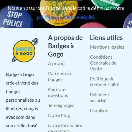
Nous en assurons l’usage dans le cadre défini par notre
politique de confidentialité
.
A propos de
Liens utiles
Badges à
Mentions légales
Gogo
Conditions
Générales de
A propos
Vente
Patrons des
Badge à Gogo
Politique de
badges
crée et vend des
confidentialité
Foire aux
badges
Paiement
questions
personnalisés ou
sécurisé
Témoignages
illustrés, conçus
Livraisons
Notre blog
avec soin dans
Notre formulaire
son atelier basé
de contact