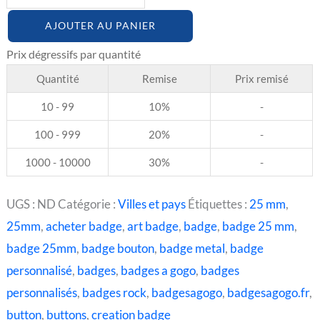
AJOUTER AU PANIER
Quantité
Remise
Prix remisé
10 - 99
10%
-
100 - 999
20%
-
1000 - 10000
30%
-
UGS :
ND
Catégorie :
Villes et pays
Étiquettes :
25 mm
,
25mm
,
acheter badge
,
art badge
,
badge
,
badge 25 mm
,
badge 25mm
,
badge bouton
,
badge metal
,
badge
personnalisé
,
badges
,
badges a gogo
,
badges
personnalisés
,
badges rock
,
badgesagogo
,
badgesagogo.fr
,
button
,
buttons
,
creation badge