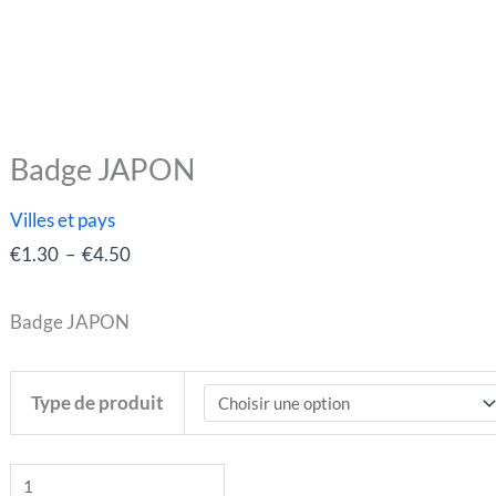
Badge JAPON
quantité
Plage
de
de
Villes et pays
Badge
prix :
€
1.30
–
€
4.50
JAPON
€1.30
à
Badge JAPON
€4.50
Type de produit