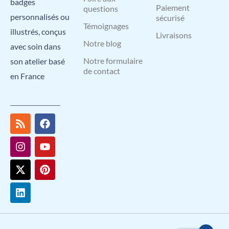
badges
Paiement
questions
personnalisés ou
sécurisé
Témoignages
illustrés, conçus
Livraisons
Notre blog
avec soin dans
Notre formulaire
son atelier basé
de contact
en France
R
I
X
L
F
Y
P
s
n
-
i
a
o
i
s
s
t
n
c
u
n
t
w
k
e
t
t
a
i
e
b
u
e
g
t
d
o
b
r
r
t
i
o
e
e
a
e
n
k
s
m
r
t