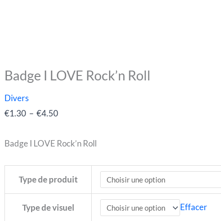
Badge I LOVE Rock’n Roll
quantité
Plage
de
de
Divers
Badge
prix :
€
1.30
–
€
4.50
I
€1.30
LOVE
à
Badge I LOVE Rock’n Roll
Rock'n
€4.50
Roll
Type de produit
Effacer
Type de visuel