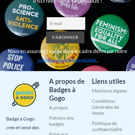
Inscrivez-vous ci-dessous !
Nous en assurons l’usage dans le cadre défini par notre
politique de confidentialité
.
A propos de
Liens utiles
Badges à
Mentions légales
Gogo
Conditions
Générales de
A propos
Vente
Patrons des
Badge à Gogo
Politique de
badges
crée et vend des
confidentialité
Foire aux