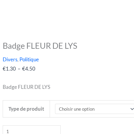
Badge FLEUR DE LYS
quantité
Plage
de
de
Divers
,
Politique
Badge
prix :
€
1.30
–
€
4.50
FLEUR
€1.30
DE
à
Badge FLEUR DE LYS
LYS
€4.50
Type de produit