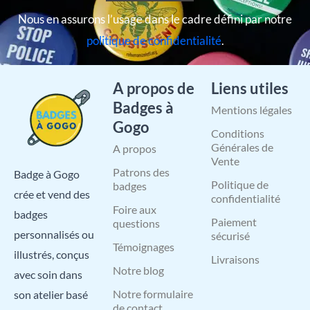
Nous en assurons l’usage dans le cadre défini par notre
politique de confidentialité
.
A propos de
Liens utiles
Badges à
Mentions légales
Gogo
Conditions
Générales de
A propos
Vente
Patrons des
Badge à Gogo
Politique de
badges
crée et vend des
confidentialité
Foire aux
badges
Paiement
questions
personnalisés ou
sécurisé
Témoignages
illustrés, conçus
Livraisons
Notre blog
avec soin dans
Notre formulaire
son atelier basé
de contact