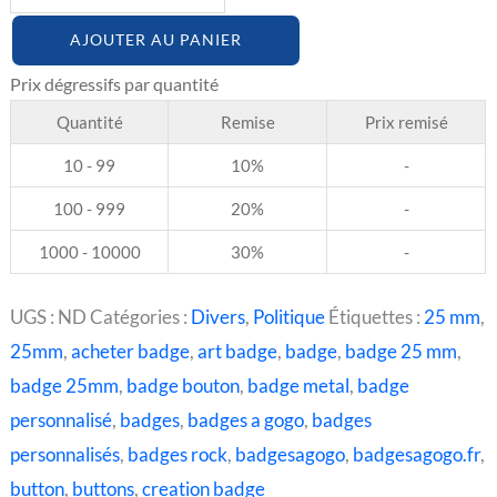
AJOUTER AU PANIER
Quantité
Remise
Prix remisé
10 - 99
10%
-
100 - 999
20%
-
1000 - 10000
30%
-
UGS :
ND
Catégories :
Divers
,
Politique
Étiquettes :
25 mm
,
25mm
,
acheter badge
,
art badge
,
badge
,
badge 25 mm
,
badge 25mm
,
badge bouton
,
badge metal
,
badge
personnalisé
,
badges
,
badges a gogo
,
badges
personnalisés
,
badges rock
,
badgesagogo
,
badgesagogo.fr
,
button
,
buttons
,
creation badge