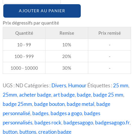
AJOUTER AU PANIER
Quantité
Remise
Prix remisé
10 - 99
10%
-
100 - 999
20%
-
1000 - 10000
30%
-
UGS :
ND
Catégories :
Divers
,
Humour
Étiquettes :
25 mm
,
25mm
,
acheter badge
,
art badge
,
badge
,
badge 25 mm
,
badge 25mm
,
badge bouton
,
badge metal
,
badge
personnalisé
,
badges
,
badges a gogo
,
badges
personnalisés
,
badges rock
,
badgesagogo
,
badgesagogo.fr
,
button
,
buttons
,
creation badge