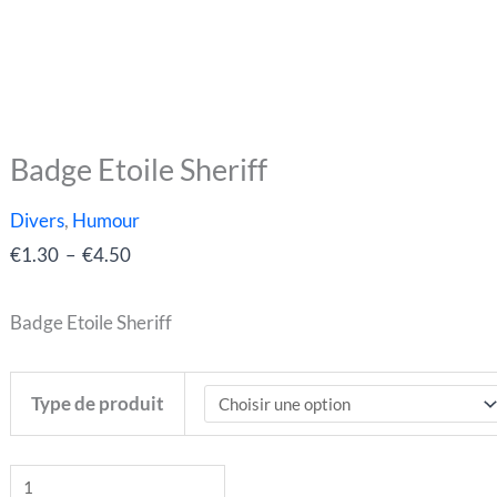
Badge Etoile Sheriff
quantité
Plage
de
de
Divers
,
Humour
Badge
prix :
€
1.30
–
€
4.50
Etoile
€1.30
Sheriff
à
Badge Etoile Sheriff
€4.50
Type de produit