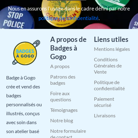
Nous en assurons l’usage dans le cadre défini par notre
politique de confidentialité
.
A propos de
Liens utiles
Badges à
Mentions légales
Gogo
Conditions
Générales de
A propos
Vente
Patrons des
Badge à Gogo
Politique de
badges
crée et vend des
confidentialité
Foire aux
badges
Paiement
questions
personnalisés ou
sécurisé
Témoignages
illustrés, conçus
Livraisons
Notre blog
avec soin dans
Notre formulaire
son atelier basé
de contact