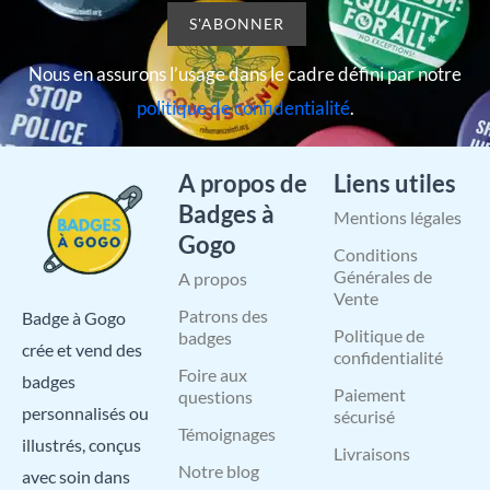
Nous en assurons l’usage dans le cadre défini par notre
politique de confidentialité
.
A propos de
Liens utiles
Badges à
Mentions légales
Gogo
Conditions
Générales de
A propos
Vente
Patrons des
Badge à Gogo
Politique de
badges
crée et vend des
confidentialité
Foire aux
badges
Paiement
questions
personnalisés ou
sécurisé
Témoignages
illustrés, conçus
Livraisons
Notre blog
avec soin dans