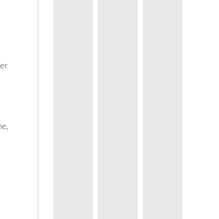
rer
ne,