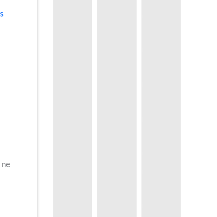
s
i ne