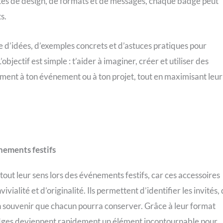
és de design, de formats et de messages, chaque badge peut
s.
e d’idées, d’exemples concrets et d’astuces pratiques pour
jectif est simple : t’aider à imaginer, créer et utiliser des
ment à ton événement ou à ton projet, tout en maximisant leur
nements festifs
tout leur sens lors des événements festifs, car ces accessoires
lité et d’originalité. Ils permettent d’identifier les invités,
n souvenir que chacun pourra conserver. Grâce à leur format
 badges deviennent rapidement un élément incontournable pour