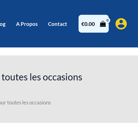
log
A Propos
Contact
€
0.00
 toutes les occasions
ur toutes les occasions