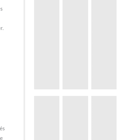
es
r.
sés
ce