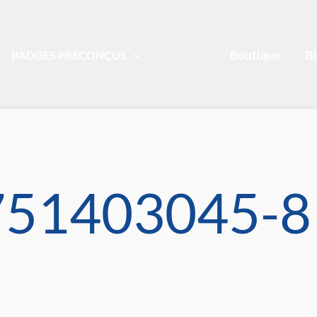
Boutique
B
BADGES PRÉCONÇUS
751403045-8