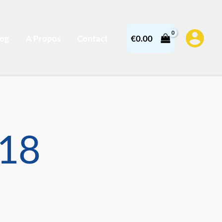
log
A Propos
Contact
€
0.00
18