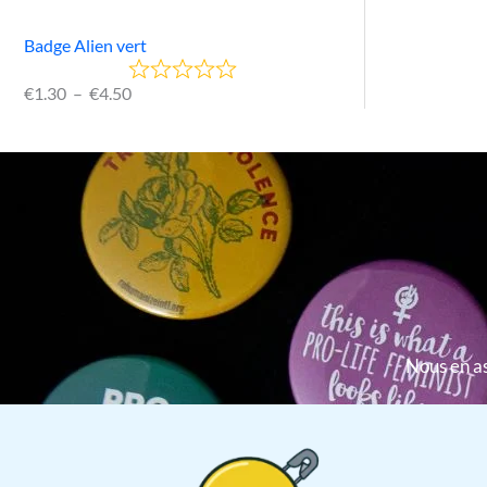
Badge Alien vert
€
1.30
–
€
4.50
Nous en as