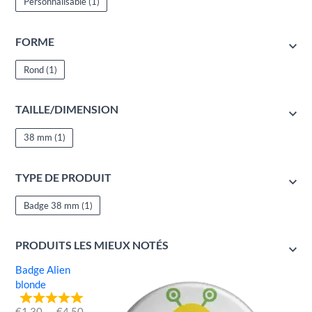
Personnalisable
(1)
FORME
Rond
(1)
TAILLE/DIMENSION
38 mm
(1)
TYPE DE PRODUIT
Badge 38 mm
(1)
PRODUITS LES MIEUX NOTÉS
Badge Alien
blonde
€
1.30
–
€
4.50