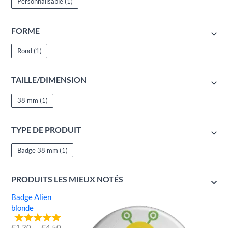
Personnalisable
(1)
FORME
Rond
(1)
TAILLE/DIMENSION
38 mm
(1)
TYPE DE PRODUIT
Badge 38 mm
(1)
PRODUITS LES MIEUX NOTÉS
Badge Alien
blonde
€
1.30
–
€
4.50