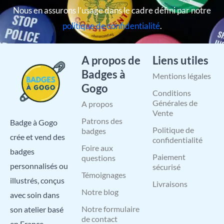
Nous en assurons l’usage dans le cadre défini par notre
politique de confidentialité
.
A propos de
Liens utiles
Badges à
Mentions légales
Gogo
Conditions
Générales de
A propos
Vente
Patrons des
Badge à Gogo
Politique de
badges
crée et vend des
confidentialité
Foire aux
badges
Paiement
questions
personnalisés ou
sécurisé
Témoignages
illustrés, conçus
Livraisons
Notre blog
avec soin dans
Notre formulaire
son atelier basé
de contact
en France