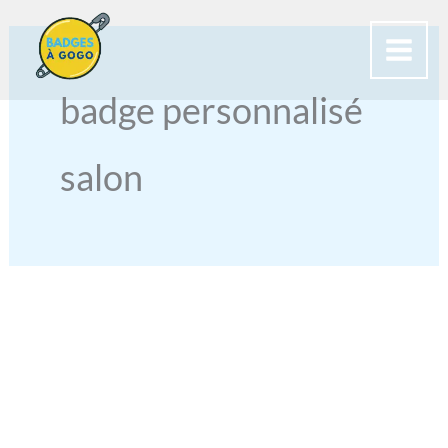
Aller
au
contenu
badge personnalisé
salon
BADGE
POUR
SALONS