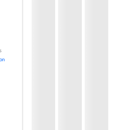
s
ion