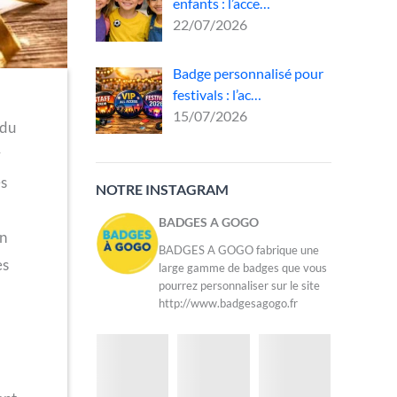
enfants : l’acce…
22/07/2026
Badge personnalisé pour
festivals : l’ac…
15/07/2026
 du
r
es
NOTRE INSTAGRAM
BADGES A GOGO
un
BADGES A GOGO fabrique une
es
large gamme de badges que vous
pourrez personnaliser sur le site
http://www.badgesagogo.fr