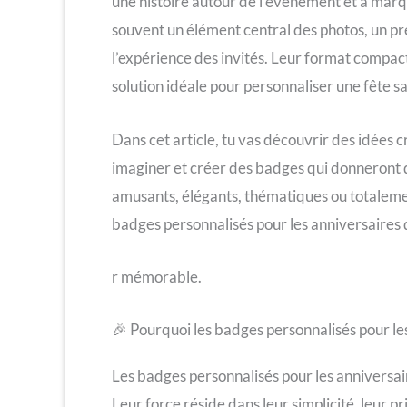
une histoire autour de l’événement et à marqu
souvent un élément central des photos, un prét
l’expérience des invités. Leur format compact
solution idéale pour personnaliser une fête s
Dans cet article, tu vas découvrir des idées c
imaginer et créer des badges qui donneront
amusants, élégants, thématiques ou totalement
badges personnalisés pour les anniversaires q
r mémorable.
🎉 Pourquoi les badges personnalisés pour les
Les badges personnalisés pour les anniversair
Leur force réside dans leur simplicité, leur p