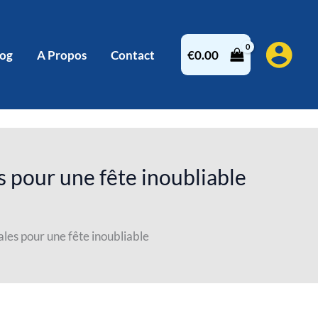
log
A Propos
Contact
€
0.00
s pour une fête inoubliable
ales pour une fête inoubliable