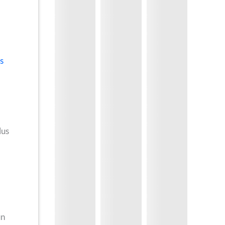
s
lus
un