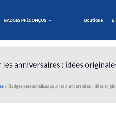
Boutique
B
BADGES PRÉCONÇUS
les anniversaires : idées originale
es
Badges personnalisés pour les anniversaires : idées origin