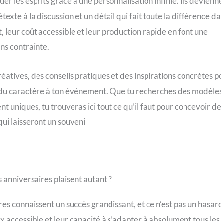
er les esprits grâce à une personnalisation infinie. Ils devienn
exte à la discussion et un détail qui fait toute la différence d
, leur coût accessible et leur production rapide en font une
ans contrainte.
réatives, des conseils pratiques et des inspirations concrètes p
 du caractère à ton événement. Que tu recherches des modèle
 uniques, tu trouveras ici tout ce qu’il faut pour concevoir de
ui laisseront un souveni
 anniversaires plaisent autant ?
es connaissent un succès grandissant, et ce n’est pas un hasar
rix accessible et leur capacité à s’adapter à absolument tous les