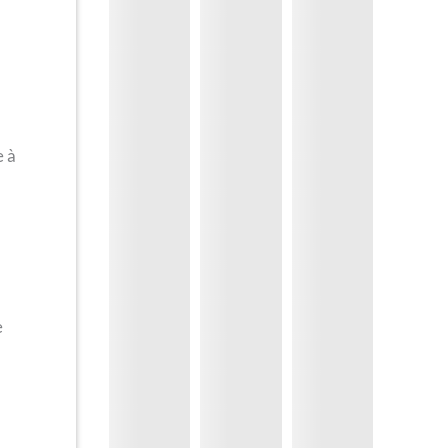
e à
e