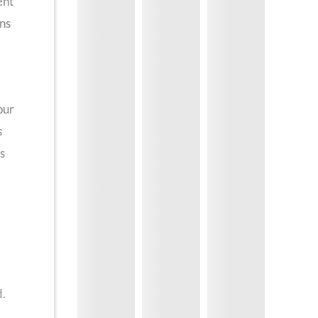
ent
ans
our
s
s
d.