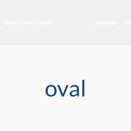
Boutique
B
BADGES PRÉCONÇUS
oval