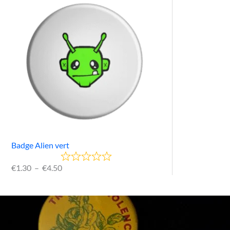
Badge Alien vert
€
1.30
–
€
4.50