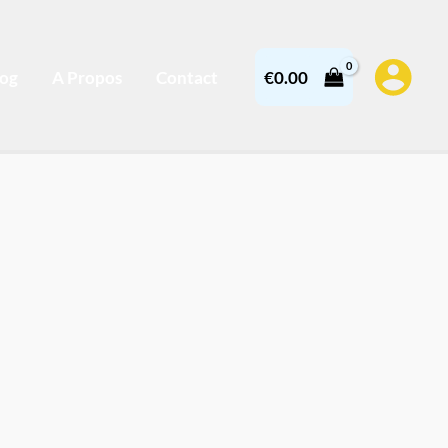
log
A Propos
Contact
€
0.00