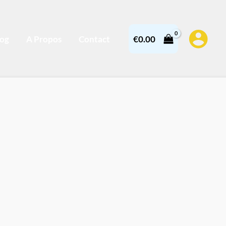
log
A Propos
Contact
€
0.00