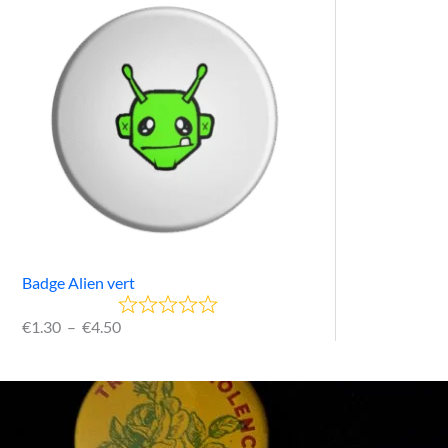
Badge Alien vert
€
1.30
–
€
4.50