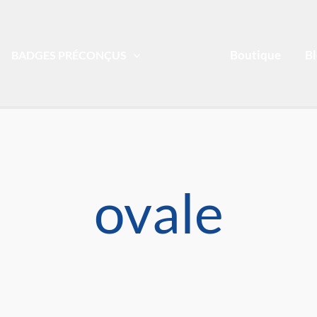
Boutique
B
BADGES PRÉCONÇUS
ovale