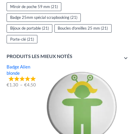
Miroir de poche 59 mm
(21)
Badge 25mm spécial scrapbooking
(21)
Bijoux de portable
(21)
Boucles d'oreilles 25 mm
(21)
Porte-clé
(21)
PRODUITS LES MIEUX NOTÉS
Badge Alien
blonde
€
1.30
–
€
4.50