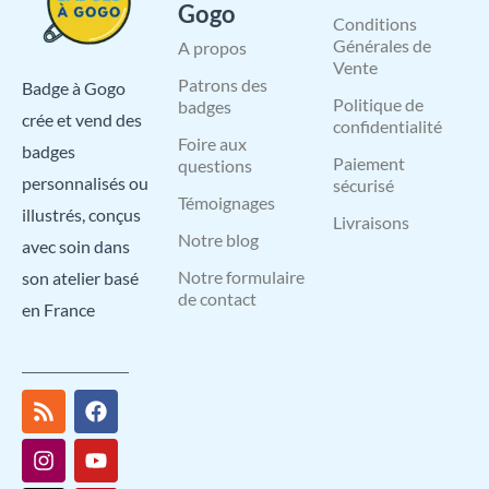
Gogo
Conditions
Générales de
A propos
Vente
Patrons des
Badge à Gogo
Politique de
badges
crée et vend des
confidentialité
Foire aux
badges
Paiement
questions
personnalisés ou
sécurisé
Témoignages
illustrés, conçus
Livraisons
Notre blog
avec soin dans
Notre formulaire
son atelier basé
de contact
en France
R
I
X
L
F
Y
P
s
n
-
i
a
o
i
s
s
t
n
c
u
n
t
w
k
e
t
t
a
i
e
b
u
e