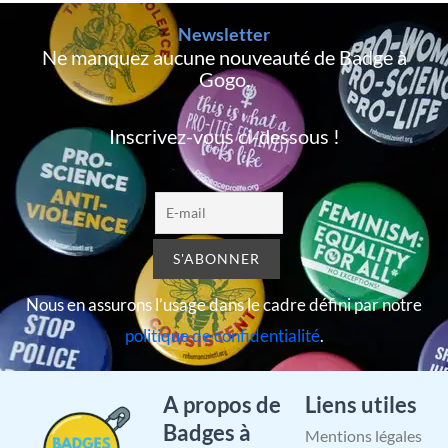
Newsletter
Ne manquez aucune nouveauté de Badge à
Gogo,
Inscrivez-vous ci-dessous !
Nous en assurons l’usage dans le cadre défini par notre
politique de confidentialité
.
A propos de
Liens utiles
Badges à
Mentions légales