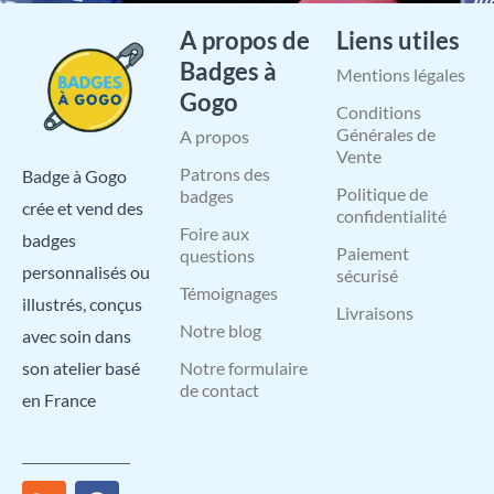
A propos de
Liens utiles
Badges à
Mentions légales
Gogo
Conditions
Générales de
A propos
Vente
Patrons des
Badge à Gogo
Politique de
badges
crée et vend des
confidentialité
Foire aux
badges
Paiement
questions
personnalisés ou
sécurisé
Témoignages
illustrés, conçus
Livraisons
Notre blog
avec soin dans
Notre formulaire
son atelier basé
de contact
en France
R
I
X
L
F
Y
P