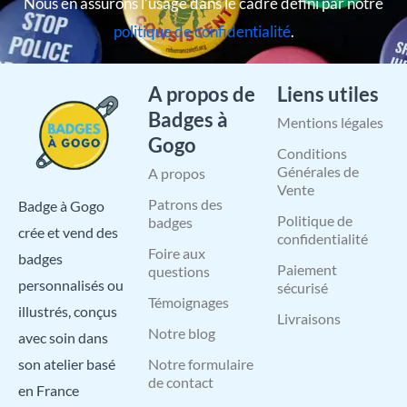
Nous en assurons l’usage dans le cadre défini par notre
politique de confidentialité
.
A propos de
Liens utiles
Badges à
Mentions légales
Gogo
Conditions
Générales de
A propos
Vente
Patrons des
Badge à Gogo
Politique de
badges
crée et vend des
confidentialité
Foire aux
badges
Paiement
questions
personnalisés ou
sécurisé
Témoignages
illustrés, conçus
Livraisons
Notre blog
avec soin dans
Notre formulaire
son atelier basé
de contact
en France