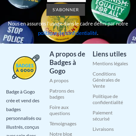
Nous en assurons l’usage dans le cadre défini par notre
politique de confidentialité
.
A propos de
Liens utiles
Badges à
Mentions légales
Gogo
Conditions
Générales de
A propos
Vente
Patrons des
Badge à Gogo
Politique de
badges
crée et vend des
confidentialité
Foire aux
badges
Paiement
questions
personnalisés ou
sécurisé
Témoignages
illustrés, conçus
Livraisons
Notre blog
avec soin dans