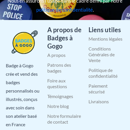
Nous en assurons l’usage dans le cadre défini par notre
politique de confidentialité
.
A propos de
Liens utiles
Badges à
Mentions légales
Gogo
Conditions
Générales de
A propos
Vente
Patrons des
Badge à Gogo
Politique de
badges
crée et vend des
confidentialité
Foire aux
badges
Paiement
questions
personnalisés ou
sécurisé
Témoignages
illustrés, conçus
Livraisons
Notre blog
avec soin dans
Notre formulaire
son atelier basé
de contact
en France