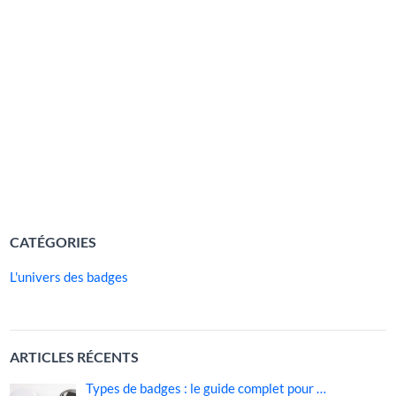
JOURNÉES
aujourd’hui comme l’un des supports les plus efficaces
MONDIALES
pour transmettre un message fort, mobiliser un public et
rendre une cause immédiatement identifiable. Derrière
son apparente simplicité, ce petit objet visuel concentre un
immense pouvoir symbolique : il attire l’attention, crée du
lien et incite à l’engagement. Qu’il accompagne […]
LIRE LA SUITE »
CATÉGORIES
L'univers des badges
ARTICLES RÉCENTS
Types de badges : le guide complet pour …