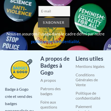
Nous en assurons l’usage dans le cadre défini par notre
politique de confidentialité
.
A propos de
Liens utiles
Badges à
Mentions légales
Gogo
Conditions
Générales de
A propos
Vente
Patrons des
Badge à Gogo
Politique de
badges
crée et vend des
confidentialité
Foire aux
badges
Paiement
questions
personnalisés ou