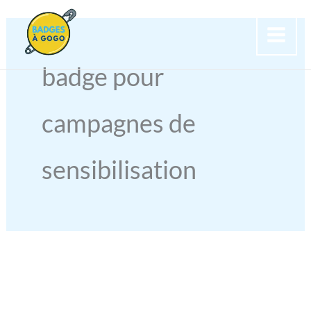
Aller
au
contenu
badge pour
campagnes de
sensibilisation
BADGE