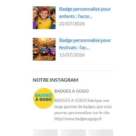
Badge personnalisé pour
enfants : l’acce…
des
22/07/2026
c et
Badge personnalisé pour
té, ce
festivals : l’ac…
n,
15/07/2026
NOTRE INSTAGRAM
BADGES A GOGO
BADGES A GOGO fabrique une
large gamme de badges que vous
pourrez personnaliser sur le site
http://www.badgesagogo.fr