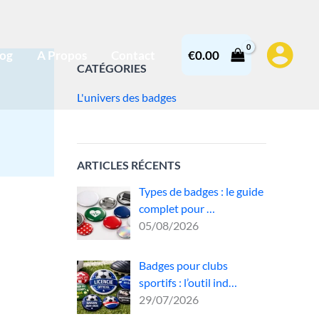
log
A Propos
Contact
€
0.00
CATÉGORIES
L'univers des badges
ARTICLES RÉCENTS
Types de badges : le guide
complet pour …
05/08/2026
Badges pour clubs
un
sportifs : l’outil ind…
29/07/2026
,