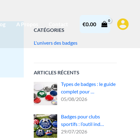
log
A Propos
Contact
€
0.00
CATÉGORIES
L'univers des badges
ARTICLES RÉCENTS
Types de badges : le guide
complet pour …
05/08/2026
Badges pour clubs
un
sportifs : l’outil ind…
29/07/2026
,