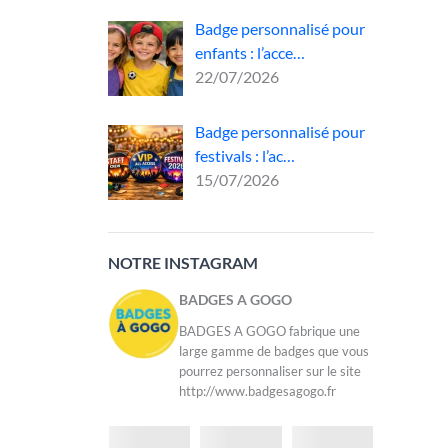
Badge personnalisé pour
enfants : l’acce…
des
22/07/2026
c et
Badge personnalisé pour
té, ce
festivals : l’ac…
n,
15/07/2026
NOTRE INSTAGRAM
BADGES A GOGO
BADGES A GOGO fabrique une
large gamme de badges que vous
pourrez personnaliser sur le site
http://www.badgesagogo.fr