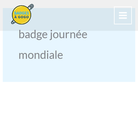
Aller
au
contenu
badge journée
mondiale
BADGE
POUR
CAMPAGNES