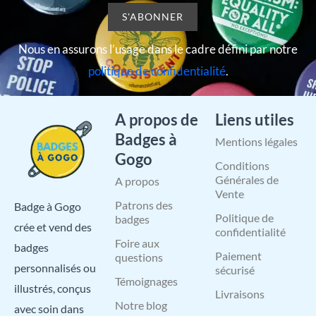
Nous en assurons l’usage dans le cadre défini par notre
politique de confidentialité
.
A propos de
Liens utiles
Badges à
Mentions légales
Gogo
Conditions
Générales de
A propos
Vente
Patrons des
Badge à Gogo
Politique de
badges
crée et vend des
confidentialité
Foire aux
badges
Paiement
questions
personnalisés ou
sécurisé
Témoignages
illustrés, conçus
Livraisons
Notre blog
avec soin dans