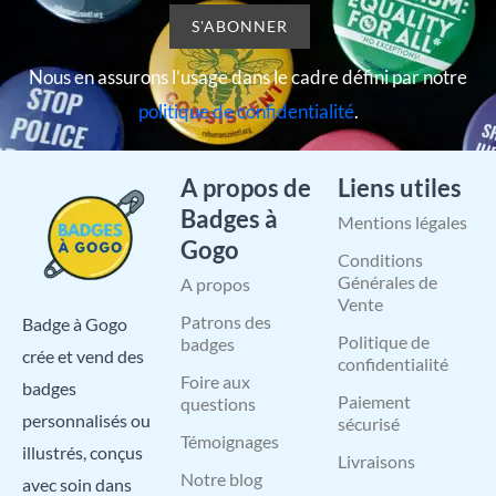
Nous en assurons l’usage dans le cadre défini par notre
politique de confidentialité
.
A propos de
Liens utiles
Badges à
Mentions légales
Gogo
Conditions
Générales de
A propos
Vente
Patrons des
Badge à Gogo
Politique de
badges
crée et vend des
confidentialité
Foire aux
badges
Paiement
questions
personnalisés ou
sécurisé
Témoignages
illustrés, conçus
Livraisons
Notre blog
avec soin dans