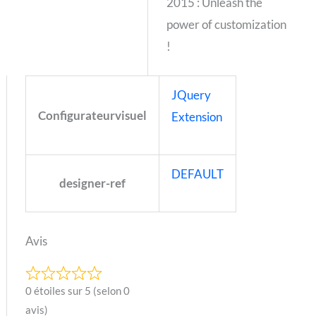
2015 : Unleash the
power of customization
!
JQuery
Configurateurvisuel
Extension
DEFAULT
designer-ref
Avis
0 étoiles sur 5 (selon 0
avis)