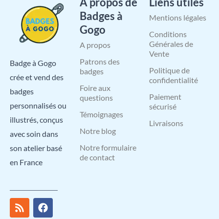
A propos de
Liens utiles
Badges à
Mentions légales
Gogo
Conditions
Générales de
A propos
Vente
Patrons des
Badge à Gogo
Politique de
badges
crée et vend des
confidentialité
Foire aux
badges
Paiement
questions
personnalisés ou
sécurisé
Témoignages
illustrés, conçus
Livraisons
Notre blog
avec soin dans
Notre formulaire
son atelier basé
de contact
en France
R
I
X
L
F
Y
P
s
n
-
i
a
o
i