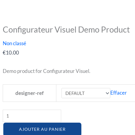
Configurateur Visuel Demo Product
quantité
de
Non classé
Configurateur
€
10.00
Visuel
Demo
Demo product for Configurateur Visuel.
Product
Effacer
designer-ref
AJOUTER AU PANIER