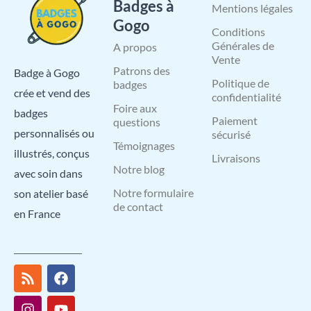
Badges à
Mentions légales
Gogo
Conditions
Générales de
A propos
Vente
Patrons des
Badge à Gogo
Politique de
badges
crée et vend des
confidentialité
Foire aux
badges
Paiement
questions
personnalisés ou
sécurisé
Témoignages
illustrés, conçus
Livraisons
Notre blog
avec soin dans
Notre formulaire
son atelier basé
de contact
en France
R
I
X
L
F
Y
P
s
n
-
i
a
o
i
s
s
t
n
c
u
n