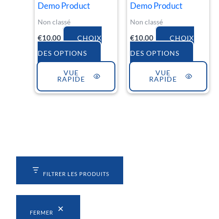
page
page
Demo Product
Demo Product
du
du
Non classé
Non classé
produit
produi
€
10.00
€
10.00
CHOIX
CHOIX
DES OPTIONS
DES OPTIONS
VUE
VUE
RAPIDE
RAPIDE
FILTRER LES PRODUITS
FERMER