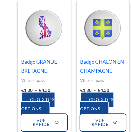
Plage
Plage
Ce
Ce
de
de
produit
produit
prix :
prix :
€1.30
€1.30
a
a
à
à
€4.50
€4.50
plusieurs
plusieurs
variations.
variations.
Les
Les
options
options
Badge GRANDE
Badge CHALON EN
peuvent
peuvent
BRETAGNE
CHAMPAGNE
être
être
Villes et pays
Villes et pays
choisies
choisies
€
1.30
–
€
4.50
€
1.30
–
€
4.50
sur
sur
CHOIX DES
CHOIX DES
la
la
OPTIONS
OPTIONS
page
page
VUE
VUE
du
du
RAPIDE
RAPIDE
produit
produit