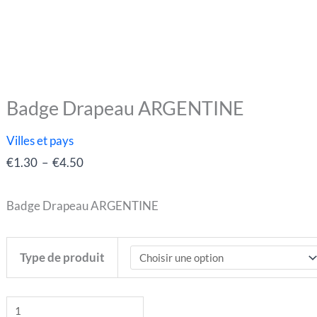
Badge Drapeau ARGENTINE
quantité
Plage
de
de
Villes et pays
Badge
prix :
€
1.30
–
€
4.50
Drapeau
€1.30
ARGENTINE
à
Badge Drapeau ARGENTINE
€4.50
Type de produit