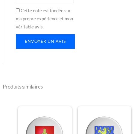
Cette note est fondée sur
ma propre expérience et mon
véritable avis.
ENVOYER UN AVIS
Produits similaires
Plage
Plage
Ce
Ce
de
de
produit
produit
prix :
prix :
€1.30
€1.30
a
a
à
à