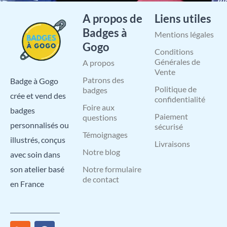
A propos de
Liens utiles
Badges à
Mentions légales
Gogo
Conditions
Générales de
A propos
Vente
Patrons des
Badge à Gogo
Politique de
badges
crée et vend des
confidentialité
Foire aux
badges
Paiement
questions
personnalisés ou
sécurisé
Témoignages
illustrés, conçus
Livraisons
Notre blog
avec soin dans
Notre formulaire
son atelier basé
de contact
en France
R
I
X
L
F
Y
P