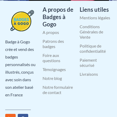
A propos de
Liens utiles
Badges à
Mentions légales
Gogo
Conditions
Générales de
A propos
Vente
Patrons des
Badge à Gogo
Politique de
badges
crée et vend des
confidentialité
Foire aux
badges
Paiement
questions
personnalisés ou
sécurisé
Témoignages
illustrés, conçus
Livraisons
Notre blog
avec soin dans
Notre formulaire
son atelier basé
de contact
en France
R
I
X
L
F
Y
P