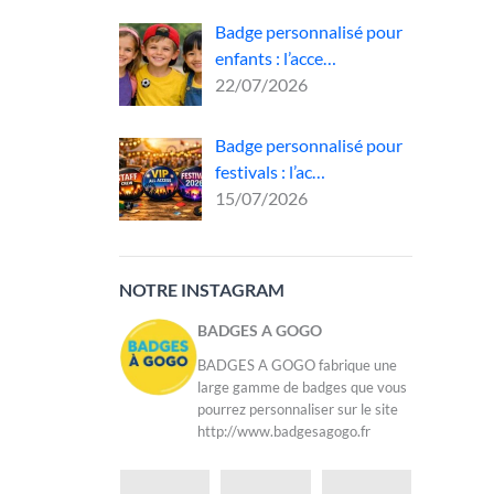
Badge personnalisé pour
iciel
enfants : l’acce…
22/07/2026
 de
Badge personnalisé pour
festivals : l’ac…
ges
15/07/2026
NOTRE INSTAGRAM
BADGES A GOGO
BADGES A GOGO fabrique une
large gamme de badges que vous
pourrez personnaliser sur le site
http://www.badgesagogo.fr