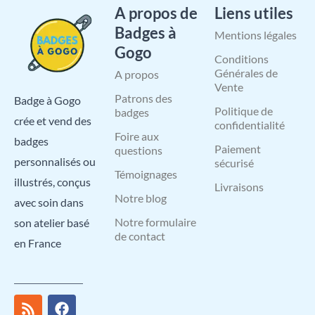
A propos de
Liens utiles
Badges à
Mentions légales
Gogo
Conditions
Générales de
A propos
Vente
Patrons des
Badge à Gogo
Politique de
badges
crée et vend des
confidentialité
Foire aux
badges
Paiement
questions
personnalisés ou
sécurisé
Témoignages
illustrés, conçus
Livraisons
Notre blog
avec soin dans
Notre formulaire
son atelier basé
de contact
en France
R
I
X
L
F
Y
P
s
n
-
i
a
o
i