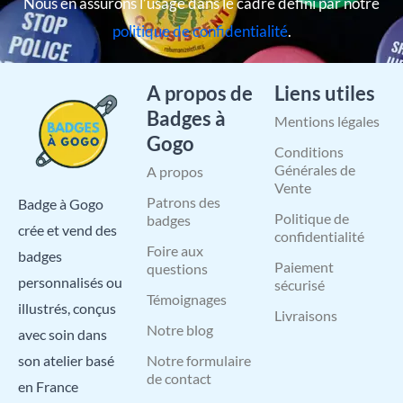
Nous en assurons l’usage dans le cadre défini par notre
politique de confidentialité
.
A propos de
Liens utiles
Badges à
Mentions légales
Gogo
Conditions
Générales de
A propos
Vente
Patrons des
Badge à Gogo
Politique de
badges
crée et vend des
confidentialité
Foire aux
badges
Paiement
questions
personnalisés ou
sécurisé
Témoignages
illustrés, conçus
Livraisons
Notre blog
avec soin dans
Notre formulaire
son atelier basé
de contact
en France