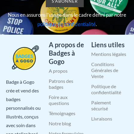
Nous en assurons l’usage dans le cadre défini par notre
politique de confidentialité
.
A propos de
Liens utiles
Badges à
Mentions légales
Gogo
Conditions
Générales de
A propos
Vente
Patrons des
Badge à Gogo
Politique de
badges
crée et vend des
confidentialité
Foire aux
badges
Paiement
questions
personnalisés ou
sécurisé
Témoignages
illustrés, conçus
Livraisons
Notre blog
avec soin dans
Notre formulaire
son atelier basé