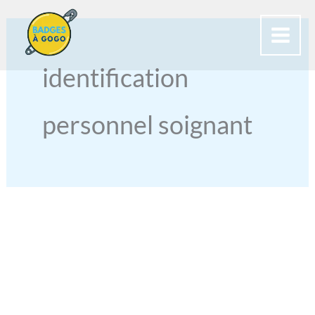
Aller
au
contenu
identification
personnel soignant
BADGES
POUR
AIDE