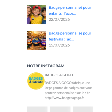
Badge personnalisé pour
ur le
enfants : l’acce…
22/07/2026
és
nt,
Badge personnalisé pour
festivals : l’ac…
15/07/2026
NOTRE INSTAGRAM
BADGES A GOGO
BADGES A GOGO fabrique une
large gamme de badges que vous
pourrez personnaliser sur le site
http://www.badgesagogo.fr