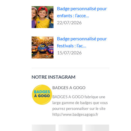
Badge personnalisé pour
ur le
enfants : l’acce…
22/07/2026
és
nt,
Badge personnalisé pour
festivals : l’ac…
15/07/2026
NOTRE INSTAGRAM
BADGES A GOGO
BADGES A GOGO fabrique une
large gamme de badges que vous
pourrez personnaliser sur le site
http://www.badgesagogo.fr