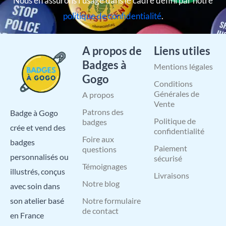
Nous en assurons l’usage dans le cadre défini par notre
politique de confidentialité
.
A propos de
Liens utiles
Badges à
Mentions légales
Gogo
Conditions
Générales de
A propos
Vente
Patrons des
Badge à Gogo
Politique de
badges
crée et vend des
confidentialité
Foire aux
badges
Paiement
questions
personnalisés ou
sécurisé
Témoignages
illustrés, conçus
Livraisons
Notre blog
avec soin dans
Notre formulaire
son atelier basé
de contact
en France