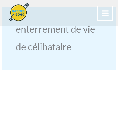
Aller
au
contenu
enterrement de vie
de célibataire
BADGES
POUR
EVJF