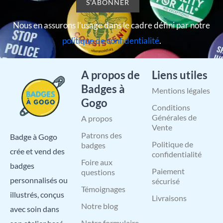
Nous en assurons l’usage dans le cadre défini par notre
politique de confidentialité
.
A propos de
Liens utiles
Badges à
Mentions légales
Gogo
Conditions
Générales de
A propos
Vente
Patrons des
Badge à Gogo
Politique de
badges
crée et vend des
confidentialité
Foire aux
badges
Paiement
questions
personnalisés ou
sécurisé
Témoignages
illustrés, conçus
Livraisons
Notre blog
avec soin dans
Notre formulaire