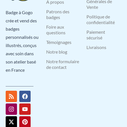
Générales de
A propos
Vente
Patrons des
Badge à Gogo
Politique de
badges
crée et vend des
confidentialité
Foire aux
badges
Paiement
questions
personnalisés ou
sécurisé
Témoignages
illustrés, conçus
Livraisons
Notre blog
avec soin dans
Notre formulaire
son atelier basé
de contact
en France
R
I
X
L
F
Y
P
s
n
-
i
a
o
i
s
s
t
n
c
u
n
t
w
k
e
t
t
a
i
e
b
u
e
g
t
d
o
b
r