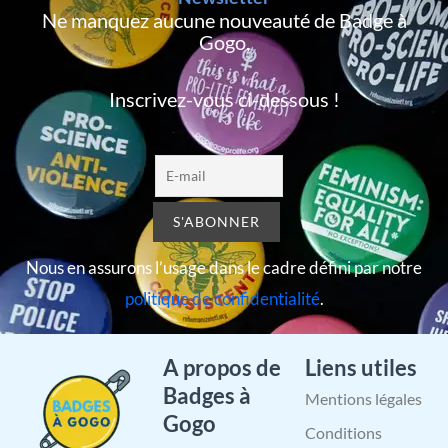
Ne manquez aucune nouveauté de Badge à
Gogo,
Inscrivez-vous ci-dessous !
Nous en assurons l’usage dans le cadre défini par notre
politique de confidentialité
.
A propos de
Liens utiles
Badges à
Mentions légales
Gogo
Conditions