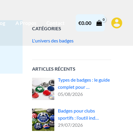
log
A Propos
Contact
€
0.00
CATÉGORIES
L'univers des badges
ARTICLES RÉCENTS
Types de badges : le guide
complet pour …
05/08/2026
Badges pour clubs
e
sportifs : l’outil ind…
29/07/2026