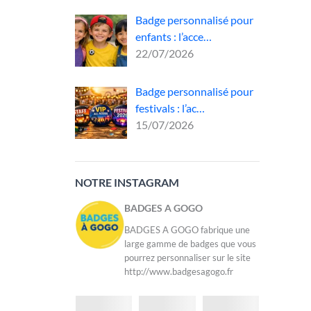
Badge personnalisé pour
enfants : l’acce…
22/07/2026
re
n, un
Badge personnalisé pour
festivals : l’ac…
15/07/2026
NOTRE INSTAGRAM
BADGES A GOGO
BADGES A GOGO fabrique une
large gamme de badges que vous
pourrez personnaliser sur le site
http://www.badgesagogo.fr