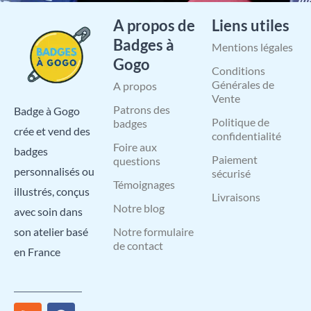
A propos de
Liens utiles
Badges à
Mentions légales
Gogo
Conditions
Générales de
A propos
Vente
Patrons des
Badge à Gogo
Politique de
badges
crée et vend des
confidentialité
Foire aux
badges
Paiement
questions
personnalisés ou
sécurisé
Témoignages
illustrés, conçus
Livraisons
Notre blog
avec soin dans
Notre formulaire
son atelier basé
de contact
en France
R
I
X
L
F
Y
P