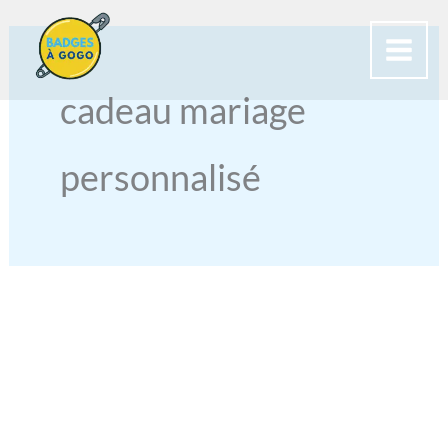
Aller
au
contenu
cadeau mariage
personnalisé
MAGNETS
PHOTO
PERSONNALISÉS