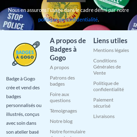
Nous en assurons l’usage dans le cadre défini par notre
politique de confidentialité
.
A propos de
Liens utiles
Badges à
Mentions légales
Gogo
Conditions
Générales de
A propos
Vente
Patrons des
Badge à Gogo
Politique de
badges
crée et vend des
confidentialité
Foire aux
badges
Paiement
questions
personnalisés ou
sécurisé
Témoignages
illustrés, conçus
Livraisons
Notre blog
avec soin dans
Notre formulaire
son atelier basé