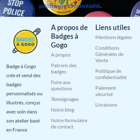
politique de confidentialité
.
A propos de
Liens utiles
Badges à
Mentions légales
Gogo
Conditions
Générales de
A propos
Vente
Patrons des
Badge à Gogo
Politique de
badges
crée et vend des
confidentialité
Foire aux
badges
Paiement
questions
personnalisés ou
sécurisé
Témoignages
illustrés, conçus
Livraisons
Notre blog
avec soin dans
Notre formulaire
son atelier basé
de contact
en France