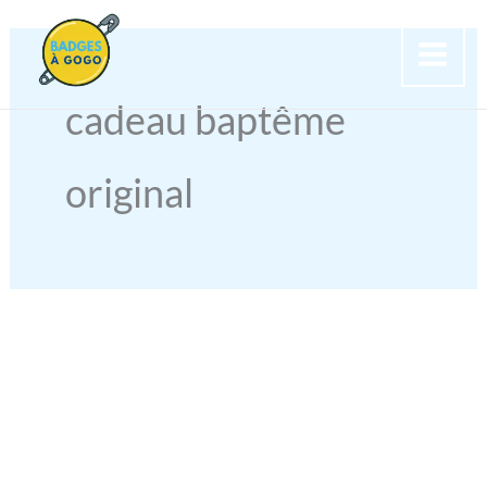
Aller
au
contenu
cadeau baptême
original
BADGES
POUR
BAPTÊME