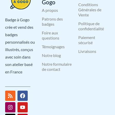
Gogo
Conditions
Générales de
A propos
Vente
Patrons des
Badge à Gogo
Politique de
badges
crée et vend des
confidentialité
Foire aux
badges
Paiement
questions
personnalisés ou
sécurisé
Témoignages
illustrés, conçus
Livraisons
Notre blog
avec soin dans
Notre formulaire
son atelier basé
de contact
en France
R
I
X
L
F
Y
P
s
n
-
i
a
o
i
s
s
t
n
c
u
n
t
w
k
e
t
t
a
i
e
b
u
e