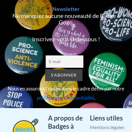
Newsletter
Ne manquez aucune nouveauté de Badge à
Gogo,
Inscrivez-vous ci-dessous !
Nous en assurons l’usage dans le cadre défini par notre
politique de confidentialité
.
A propos de
Liens utiles
Badges à
Mentions légales