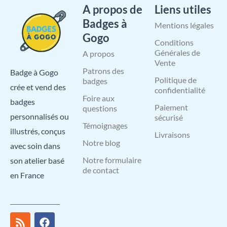
A propos de
Liens utiles
Badges à
Mentions légales
Gogo
Conditions
Générales de
A propos
Vente
Patrons des
Badge à Gogo
Politique de
badges
crée et vend des
confidentialité
Foire aux
badges
Paiement
questions
personnalisés ou
sécurisé
Témoignages
illustrés, conçus
Livraisons
Notre blog
avec soin dans
Notre formulaire
son atelier basé
de contact
en France
R
I
X
L
F
Y
P
s
n
-
i
a
o
i