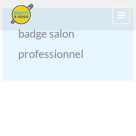
Aller
au
contenu
badge salon
professionnel
BADGE
POUR
SALONS