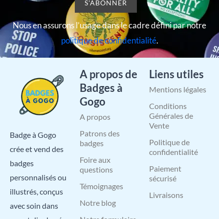
Nous en assurons l’usage dans le cadre défini par notre
politique de confidentialité
.
A propos de
Liens utiles
Badges à
Mentions légales
Gogo
Conditions
Générales de
A propos
Vente
Patrons des
Badge à Gogo
Politique de
badges
crée et vend des
confidentialité
Foire aux
badges
Paiement
questions
personnalisés ou
sécurisé
Témoignages
illustrés, conçus
Livraisons
Notre blog
avec soin dans