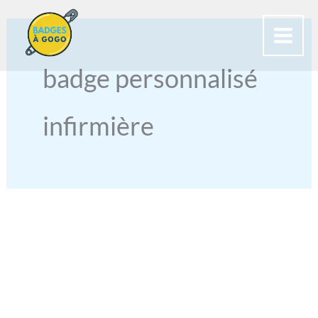
Aller
au
contenu
badge personnalisé
infirmière
BADGES
POUR
INFIRMIÈRES