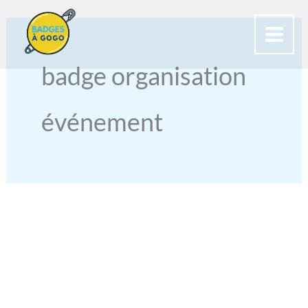
Aller
au
contenu
badge organisation
événement
BADGE
POUR
SALONS