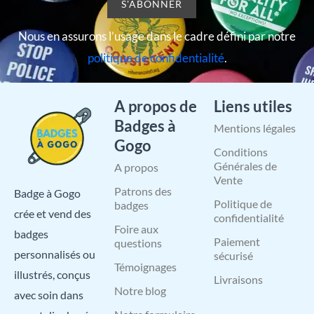
Nous en assurons l’usage dans le cadre défini par notre
politique de confidentialité
.
A propos de
Liens utiles
Badges à
Mentions légales
Gogo
Conditions
Générales de
A propos
Vente
Patrons des
Badge à Gogo
Politique de
badges
crée et vend des
confidentialité
Foire aux
badges
Paiement
questions
personnalisés ou
sécurisé
Témoignages
illustrés, conçus
Livraisons
Notre blog
avec soin dans