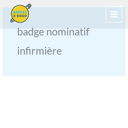
Aller
au
contenu
badge nominatif
infirmière
BADGES
POUR
INFIRMIÈRES