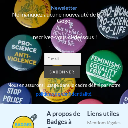
Newsletter
Ne manquez aucune nouveauté de Badge à
Gogo,
Inscrivez-vous ci-dessous !
Nous en assurons l’usage dans le cadre défini par notre
politique de confidentialité
.
A propos de
Liens utiles
Badges à
Mentions légales