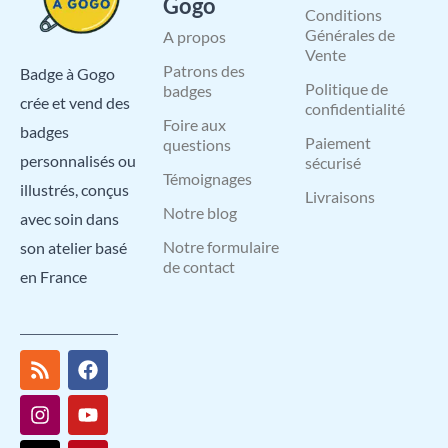
Gogo
Conditions
Générales de
A propos
Vente
Patrons des
Badge à Gogo
Politique de
badges
crée et vend des
confidentialité
Foire aux
badges
Paiement
questions
personnalisés ou
sécurisé
Témoignages
illustrés, conçus
Livraisons
Notre blog
avec soin dans
Notre formulaire
son atelier basé
de contact
en France
R
I
X
L
F
Y
P
s
n
-
i
a
o
i
s
s
t
n
c
u
n
t
w
k
e
t
t
a
i
e
b
u
e